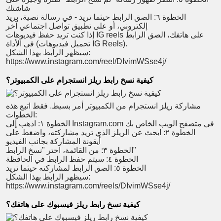
شاشتك
الخطوة ٦: الصق الرابط حيثما تريد - في رسالة نصية، بريد
إلكتروني، أو على تطبيق تواصل اجتماعي آخر
إذا كنت تريد حفظ فيديوهات IG reels على هاتفك، الصق الرابط
).
تحميل فيديوهات IG Reels
في الأداة (
سيظهر الرابط بهذا الشكل:
https://www.instagram.com/reel/DIvimWSse4j/
كيفية نسخ رابط ريلز انستجرام على الكمبيوتر؟
مشاركة ريلز انستجرام من الكمبيوتر أمر بسيط. فقط اتبع هذه
الخطوات:
الخطوة ١: اذهب إلى Instagram.com في متصفح الويب الخاص بك
الخطوة ٢: ابحث عن الريلز الذي تريد مشاركته، واضغط على
أيقونة المشاركة بجانب الفيديو
الخطوة ٣: من القائمة، اختر "نسخ الرابط"
الخطوة ٤: سيتم حفظ الرابط في الحافظة
الخطوة ٥: الصق الرابط لمشاركته حيثما تريد
سيظهر الرابط بهذا الشكل:
https://www.instagram.com/reels/DIvimWSse4j/
كيفية نسخ رابط ريلز فيسبوك على هاتفك؟