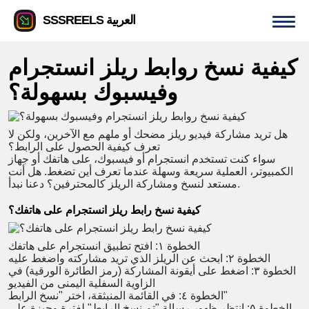
SSSREELS العربية
كيفية نسخ روابط ريلز انستجرام
وفيسبوك بسهولة؟
هل تريد مشاركة فيديو ريلز مضحك أو ملهم مع الآخرين، ولكن لا
تعرف كيفية الحصول على الرابط؟
سواء كنت تستخدم انستجرام أو فيسبوك، على هاتفك أو جهاز
الكمبيوتر، العملية سريعة وسهلة عندما تعرف أين تضغط. هل أنت
مستعد لنسخ ومشاركة الريلز كالمحترفين؟ دعنا نبدأ.
كيفية نسخ رابط ريلز انستجرام على هاتفك؟
الخطوة ١: افتح تطبيق انستجرام على هاتفك
الخطوة ٢: ابحث عن الريلز الذي تريد مشاركته واضغط عليه
الخطوة ٣: اضغط على أيقونة المشاركة (رمز الطائرة الورقية) في
الزاوية السفلية اليمنى من الفيديو
الخطوة ٤: في القائمة المنبثقة، اختر "نسخ الرابط"
الخطوة ٥: انتظر ظهور رسالة "تم نسخ الرابط" لفترة وجيزة على