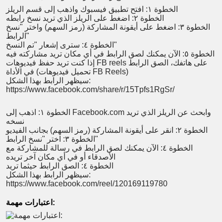
الخطوة ١: افتح تطبيق فيسبوك واذهب إلى قسم الريلز
الخطوة ٢: اضغط على الريلز الذي تريد نسخ رابطه
الخطوة ٣: اضغط على أيقونة المشاركة (رمز السهم) واختر "نسخ
الرابط"
الخطوة ٤: سترى إشعار "تم النسخ"
الخطوة ٥: الآن يمكنك لصق الرابط في أي مكان تريد مشاركته فيه
إذا كنت تريد حفظ فيديوهات FB reels على هاتفك، الصق الرابط
)
تحميل فيديوهات FB Reels
في الأداة (
سيظهر الرابط بهذا الشكل:
https://www.facebook.com/share/r/15Tpfs1RgSr/
الخطوة ١: اذهب إلى Facebook.com وابحث عن الريلز الذي تريد
نسخه
الخطوة ٢: انقر على أيقونة المشاركة (رمز السهم) بجانب الفيديو
الخطوة ٣: اختر "نسخ الرابط"
الخطوة ٤: الآن يمكنك لصق الرابط في رسالة للمشاركة مع
الأصدقاء أو في أي مكان آخر تريده
الخطوة ٤: الصق الرابط حيثما تريد
سيظهر الرابط بهذا الشكل:
https://www.facebook.com/reel/120169119780
اعتبارات مهمة: