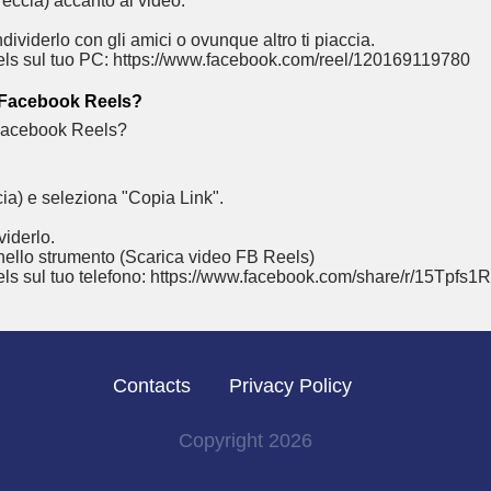
reccia) accanto al video.
dividerlo con gli amici o ovunque altro ti piaccia.
els sul tuo PC: https://www.facebook.com/reel/120169119780
e Facebook Reels?
cia) e seleziona "Copia Link".
viderlo.
 nello strumento (
Scarica video FB Reels
)
ls sul tuo telefono: https://www.facebook.com/share/r/15Tpfs1R
Contacts
Privacy Policy
Copyright
2026