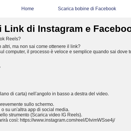
Home
Scarica bobine di Facebook
 Link di Instagram e Facebo
altri, ma non sai come ottenere il link?
ul computer, il processo è veloce e semplice quando sai dove to
?
ano di carta) nell'angolo in basso a destra del video.
 brevemente sullo schermo.
 o su un'altra app di social media.
nello strumento (
Scarica video IG Reels
).
parirà così: https://www.instagram.com/reel/DIvimWSse4j/