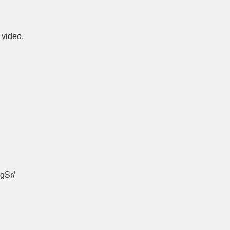
 video.
gSr/