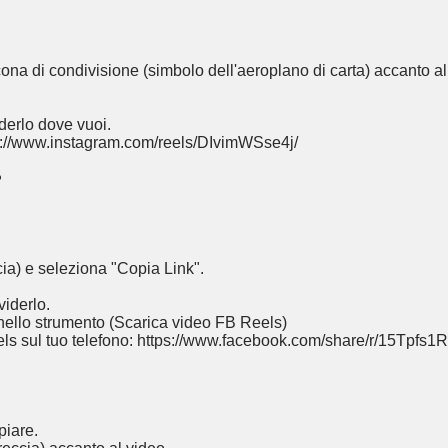
cona di condivisione (simbolo dell'aeroplano di carta) accanto al
derlo dove vuoi.
ps://www.instagram.com/reels/DIvimWSse4j/
?
cia) e seleziona "Copia Link".
viderlo.
 nello strumento (
Scarica video FB Reels
)
ls sul tuo telefono: https://www.facebook.com/share/r/15Tpfs1R
piare.