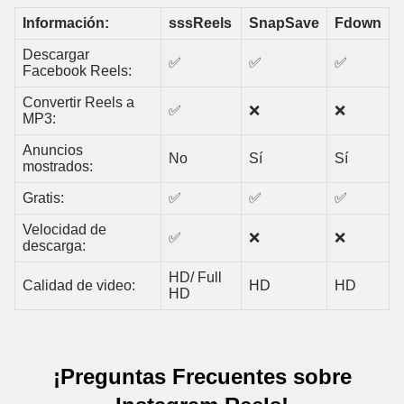
Información:
sssReels
SnapSave
Fdown
Descargar
✅
✅
✅
Facebook Reels:
Convertir Reels a
✅
❌
❌
MP3:
Anuncios
No
Sí
Sí
mostrados:
Gratis:
✅
✅
✅
Velocidad de
✅
❌
❌
descarga:
HD/ Full
Calidad de video:
HD
HD
HD
¡Preguntas Frecuentes sobre