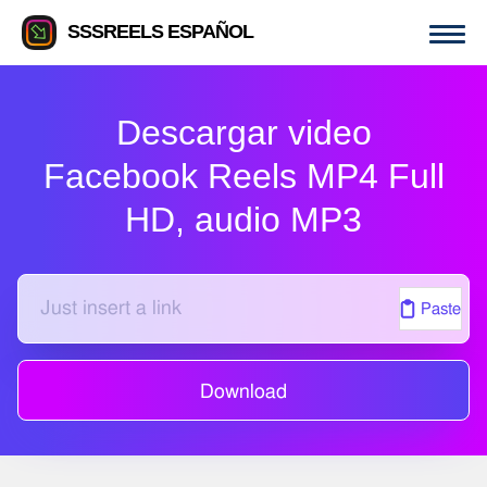
SSSREELS ESPAÑOL
Descargar video
Facebook Reels MP4 Full
HD, audio MP3
Paste
Download