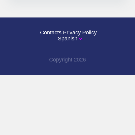
Sí. sssReels actualmente permite descargar
videos tanto de Instagram Reels como de
Facebook Reels.
Contacts
Privacy Policy
Spanish
Copyright
2026