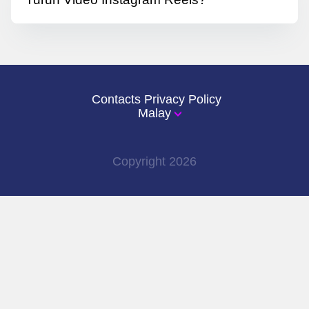
Ya. sssReels kini menyokong muat turun
kedua-dua video Instagram Reels dan
Facebook Reels.
Contacts
Privacy Policy
Malay
Copyright
2026