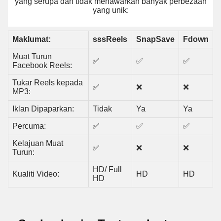
yang serupa dan tidak menawarkan banyak perbezaan
yang unik:
Maklumat:
sssReels
SnapSave
Fdown
Muat Turun
✅
✅
✅
Facebook Reels:
Tukar Reels kepada
✅
❌
❌
MP3:
Iklan Dipaparkan:
Tidak
Ya
Ya
Percuma:
✅
✅
✅
Kelajuan Muat
✅
❌
❌
Turun:
HD/ Full
Kualiti Video:
HD
HD
HD