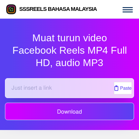
SSSREELS BAHASA MALAYSIA
Muat turun video
Facebook Reels MP4 Full
HD, audio MP3
Paste
Download